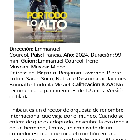
Dirección:
Emmanuel
Courcol.
País:
Francia.
Año:
2024.
Duración:
99
min.
Guion:
Emmanuel Courcol, Irène
Muscari.
Música:
Michel
Petrossian.
Reparto:
Benjamin Lavernhe, Pierre
Lottin, Sarah Suco, Nathalie Desrumaux, Jacques
Bonnaffé, Ludmila Mikael.
Calificación ICAA:
No
recomendada para menores de 12 años. Versión
doblada.
Thibaut es un director de orquesta de renombre
internacional que viaja por el mundo. Cuando se
entera de que es adoptado, descubre la existencia
de un hermano, Jimmy, un empleado de un
comedor escolar que toca el trombón en una
banda de música en el norte de Francia. Al parecer