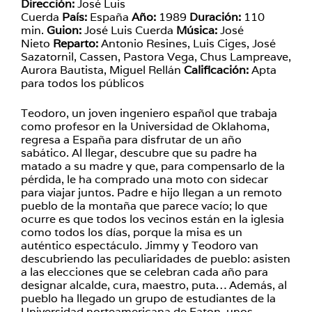
Dirección:
José Luis
Cuerda
País:
España
Año:
1989
Duración:
110
min.
Guion:
José Luis Cuerda
Música:
José
Nieto
Reparto:
Antonio Resines, Luis Ciges, José
Sazatornil, Cassen, Pastora Vega, Chus Lampreave,
Aurora Bautista, Miguel Rellán
Calificación:
Apta
para todos los públicos
Teodoro, un joven ingeniero español que trabaja
como profesor en la Universidad de Oklahoma,
regresa a España para disfrutar de un año
sabático. Al llegar, descubre que su padre ha
matado a su madre y que, para compensarlo de la
pérdida, le ha comprado una moto con sidecar
para viajar juntos. Padre e hijo llegan a un remoto
pueblo de la montaña que parece vacío; lo que
ocurre es que todos los vecinos están en la iglesia
como todos los días, porque la misa es un
auténtico espectáculo. Jimmy y Teodoro van
descubriendo las peculiaridades de pueblo: asisten
a las elecciones que se celebran cada año para
designar alcalde, cura, maestro, puta… Además, al
pueblo ha llegado un grupo de estudiantes de la
Universidad norteamericana de Eaton, unos