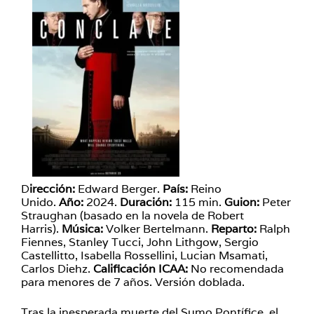
D
irección:
Edward Berger.
País:
Reino
Unido.
Año:
2024.
Duración:
115 min.
Guion:
Peter
Straughan (basado en la novela de Robert
Harris).
Música:
Volker Bertelmann.
Reparto:
Ralph
Fiennes, Stanley Tucci, John Lithgow, Sergio
Castellitto, Isabella Rossellini, Lucian Msamati,
Carlos Diehz.
Calificación ICAA:
No recomendada
para menores de 7 años. Versión doblada.
Tras la inesperada muerte del Sumo Pontífice, el