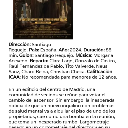
Dirección:
Santiago
Requejo.
País:
España.
Año:
2024.
Duración:
88
min.
Guion:
Santiago Requejo.
Música:
Morgana
Acevedo.
Reparto:
Clara Lago, Gonzalo de Castro,
Raúl Fernández de Pablo, Tito Valverde, Neus
Sanz, Charo Reina, Christian Checa.
Calificación
ICAA:
No recomendada para menores de 12 años.
En un edificio del centro de Madrid, una
comunidad de vecinos se reúne para votar el
cambio del ascensor. Sin embargo, la inesperada
noticia de que un nuevo inquilino con problemas
de salud mental va a alquilar el piso de uno de los
propietarios, cae como una bomba en la reunión,
que toma un inesperado rumbo. Largometraje
basado en un cortometraje del director y en su