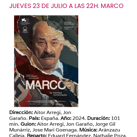
JUEVES 23 DE JULIO A LAS 22H. MARCO
Dirección:
Aitor Arregi, Jon
Garaño.
País:
España.
Año:
2024.
Duración:
101
min.
Guion:
Aitor Arregi, Jon Garaño, Jorge Gil
Munárriz, Jose Mari Goenaga.
Música:
Aránzazu
Calleja.
Reparto:
Eduard Fernández, Nathalie Poza,