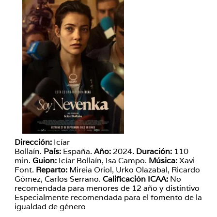
Dirección:
Icíar
Bollaín.
País:
España.
Año:
2024.
Duración:
110
min.
Guion:
Icíar Bollaín, Isa Campo.
Música:
Xavi
Font.
Reparto:
Mireia Oriol, Urko Olazabal, Ricardo
Gómez, Carlos Serrano.
Calificación ICAA:
No
recomendada para menores de 12 año y distintivo
Especialmente recomendada para el fomento de la
igualdad de género