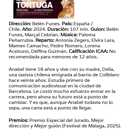
Dirección:
Belén Funes.
País:
España /
Chile.
Año:
2024.
Duración:
107 min.
Guion:
Belén
Funes, Marçal Cebrian.
Música:
Paloma
Peñarrubia.
Reparto:
Antonia Zegers, Elvira Lara,
Mamen Camacho, Pedro Romero, Lorena
Aceituno, Delfina Guzmán.
Calificación ICAA:
No
recomendada para menores de 12 años.
Anabel tiene 18 años y vive con su madre, Delia,
una taxista chilena emigrada al barrio de Collblanc
hace veinte años. Estudia primero de
comunicación audiovisual en la ciudad de
Barcelona. Le costó mucho esfuerzo entrar en la
carrera, pero ahora su futuro está a punto de
cambiar. Y es que, aunque Anabel todavía no lo
sepa, una carta está a punto de llegar.
Premios:
Premio Especial del Jurado, Mejor
dirección y Mejor guión (Festival de Málaga, 2025).