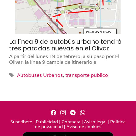
La línea 9 de autobús urbano tendrá
tres paradas nuevas en el Olivar
A partir del lunes 19 de febrero, a su paso por El
Olivar, la línea 9 cambia de itinerario e
Etiquetas
Autobuses Urbanos
,
transporte publico
Suscríbete
|
Publicidad
|
Contacta
|
Aviso legal
|
Política
de privacidad
|
Aviso de cookies