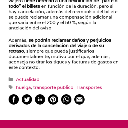
viajero
tiene derecho a una devolución de “parte o
todo” el billete
en función de la duración, pero si
hay cancelación, además del reembolso del billete,
se puede reclamar una compensación adicional
que varía entre el 200 y el 50 %, según la
antelación del aviso.
Además,
se podrán reclamar daños y perjuicios
derivados de la cancelación del viaje o de su
retraso
, siempre que pueda justificarlos
documentalmente, motivo por el que, además,
aconseja no tirar los tiques y facturas de gastos en
este contexto.
Categorías
Actualidad
Etiquetas
huelga
,
transporte publico
,
Transportes