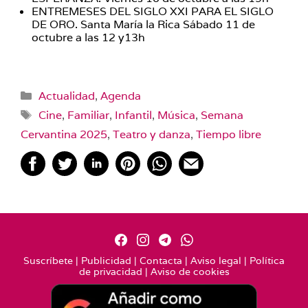
ENTREMESES DEL SIGLO XXI PARA EL SIGLO
DE ORO. Santa María la Rica Sábado 11 de
octubre a las 12 y13h
Categorías
Actualidad
,
Agenda
Etiquetas
Cine
,
Familiar
,
Infantil
,
Música
,
Semana
Cervantina 2025
,
Teatro y danza
,
Tiempo libre
Suscríbete
|
Publicidad
|
Contacta
|
Aviso legal
|
Política
de privacidad
|
Aviso de cookies