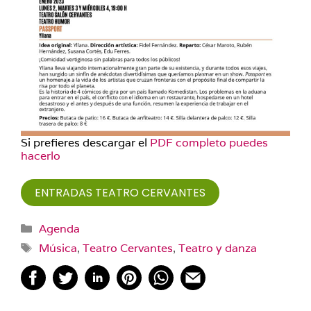
Si prefieres descargar el
PDF completo puedes
hacerlo
ENTRADAS TEATRO CERVANTES
Categorías
Agenda
Etiquetas
Música
,
Teatro Cervantes
,
Teatro y danza