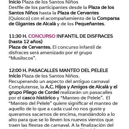
Inicio
Plaza de los Santos Niños
Desfile de los participantes desde la
Plaza de los
Santos Niños
hasta la
Plaza de Cervantes
(Quiosco) con el acompañamiento de la
Comparsa
de Gigantes de Alcalá
y de los
Pequeñantes
.
11:30 H.
CONCURSO
INFANTIL DE DISFRACES
(hasta 12 años)
Plaza de Cervantes.
El concurso infantil de
disfraces será amenizado por el grupo
“Musilocos”.
12:00 H. PASACALLES MANTEO DEL PELELE
Inicio
Plaza de los Santos Niños.
Recuperando un aspecto del antiguo carnaval
Complutense, la
A.C. Hijos y Amigos de Alcalá y el
grupo Pliego de Cordel
realizarán un pasacalles
por el
casco histórico
y “Manteo de Pelele”. El
“Manteo del Pelele” quiere significar el manteo de
aquello de lo que a cada cual no nos guste y
queramos sacarnos de encima, mandándolo a lo
alto para que se lo lleven los nuevos vientos que
traen las fiestas de carnaval. A la finalización del