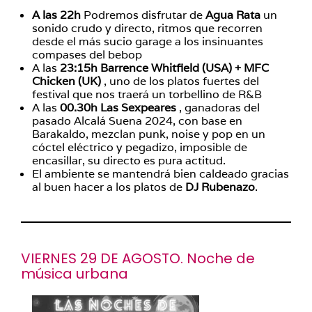
A las 22h
Podremos disfrutar de
Agua Rata
un
sonido crudo y directo, ritmos que recorren
desde el más sucio garage a los insinuantes
compases del bebop
A las
23:15h Barrence Whitfield (USA) + MFC
Chicken (UK)
, uno de los platos fuertes del
festival que nos traerá un torbellino de R&B
A las
00.30h
Las Sexpeares
, ganadoras del
pasado Alcalá Suena 2024, con base en
Barakaldo, mezclan punk, noise y pop en un
cóctel eléctrico y pegadizo, imposible de
encasillar, su directo es pura actitud.
El ambiente se mantendrá bien caldeado gracias
al buen hacer a los platos de
DJ Rubenazo
.
VIERNES 29 DE AGOSTO. Noche de
música urbana