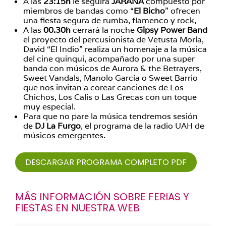
A las
23:15h
le seguirá
JARANA
compuesto por
miembros de bandas como “
El Bicho
” ofrecen
una fiesta segura de rumba, flamenco y rock,
A las
00.30h
cerrará la noche
Gipsy Power Band
el proyecto del percusionista de Vetusta Morla,
David “El Indio” realiza un homenaje a la música
del cine quinqui, acompañado por una super
banda con músicos de Aurora & the Betrayers,
Sweet Vandals, Manolo García o Sweet Barrio
que nos invitan a corear canciones de Los
Chichos, Los Calis o Las Grecas con un toque
muy especial.
Para que no pare la música tendremos sesión
de
DJ La Furgo
, el programa de la radio UAH de
músicos emergentes.
DESCARGAR PROGRAMA COMPLETO PDF
MÁS INFORMACIÓN SOBRE FERIAS Y
FIESTAS EN NUESTRA WEB