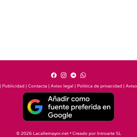
|
Publicidad
|
Contacta
|
Aviso legal
|
Política de privacidad
|
Aviso
© 2026 Lacallemayor.net • Creado por
Introarte SL