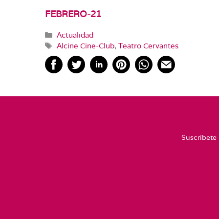
FEBRERO-21
Categorías
Actualidad
Etiquetas
Alcine Cine-Club
,
Teatro Cervantes
Suscríbete