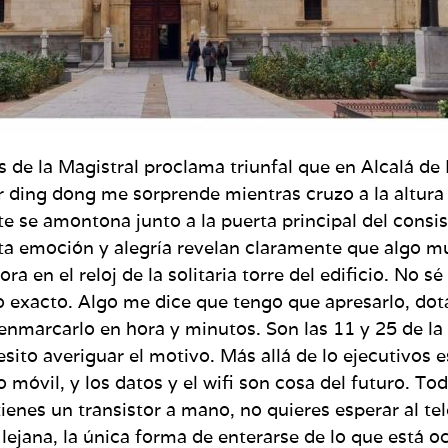
s de la Magistral proclama triunfal que en Alcalá de
 ding dong me sorprende mientras cruzo a la altura 
e se amontona junto a la puerta principal del consist
ata emoción y alegría revelan claramente que algo m
ra en el reloj de la solitaria torre del edificio. No 
exacto. Algo me dice que tengo que apresarlo, dotar
 enmarcarlo en hora y minutos. Son las 11 y 25 de l
sito averiguar el motivo. Más allá de lo ejecutivos e
o móvil, y los datos y el wifi son cosa del futuro. T
ienes un transistor a mano, no quieres esperar al tel
lejana, la única forma de enterarse de lo que está 