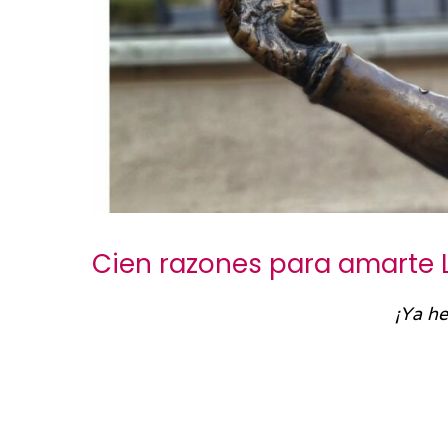
Cien razones para amarte L
¡Ya he