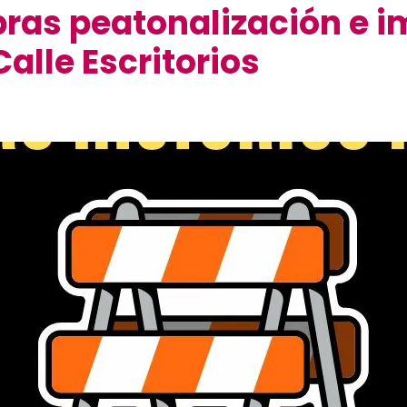
obras peatonalización e 
Calle Escritorios