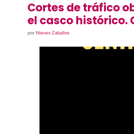
Cortes de tráfico 
el casco histórico. 
por
Nieves Zaballos