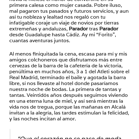
primera calesa como mujer casada. Pobre iluso,
mal pagaron tus pasados y futuros servicios, y aun
así tu nobleza y lealtad nos regaló con tu
infatigable coraje un viaje de novios por tierras
extremeñas y andaluzas,
Parador
tras
Parador
desde Guadalupe hasta Cádiz. Ay mi “Forito”,
cuantas aventuras juntos.
Al menos finiquitada la cena, escasa para mí y mis
amigos colchoneros que disfrutamos más entre
cervezas de la barra de la cafetería de la victoria,
penúltima en muchos años, 3 a 1 del Atleti sobre el
Real Madrid, terminado el baile y agotada la barra
libre, sí nos llevaste al hotel donde pasaríamos
nuestra noche de bodas. La primera de tantas y
tantas. Veintidós años después seguimos viviendo
en una eterna luna de miel, y así será mientras la
vida nos de tregua, porque las mañanas en Alcalá
invitan a la alegría, las tardes estimulan la felicidad,
y las noches incitan al amor.
“Que el corazón no se pase de moda