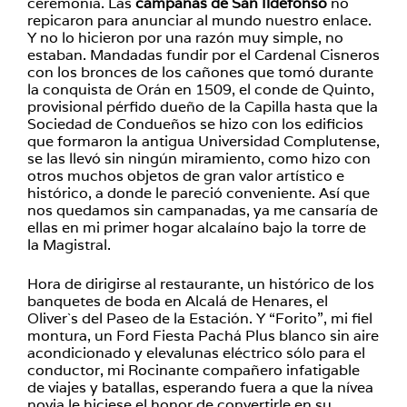
ceremonia. Las
campanas de San Ildefonso
no
repicaron para anunciar al mundo nuestro enlace.
Y no lo hicieron por una razón muy simple, no
estaban. Mandadas fundir por el Cardenal Cisneros
con los bronces de los cañones que tomó durante
la conquista de Orán en 1509, el conde de Quinto,
provisional pérfido dueño de la Capilla hasta que la
Sociedad de Condueños se hizo con los edificios
que formaron la antigua Universidad Complutense,
se las llevó sin ningún miramiento, como hizo con
otros muchos objetos de gran valor artístico e
histórico, a donde le pareció conveniente. Así que
nos quedamos sin campanadas, ya me cansaría de
ellas en mi primer hogar alcalaíno bajo la torre de
la Magistral.
Hora de dirigirse al restaurante, un histórico de los
banquetes de boda en Alcalá de Henares, el
Oliver`s del Paseo de la Estación. Y “Forito”, mi fiel
montura, un Ford Fiesta Pachá Plus blanco sin aire
acondicionado y elevalunas eléctrico sólo para el
conductor, mi Rocinante compañero infatigable
de viajes y batallas, esperando fuera a que la nívea
novia le hiciese el honor de convertirle en su