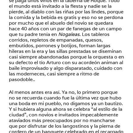
se paga unos vinos en la taberna de Roque. Todo
el mundo está invitado a la fiesta y nadie se la
pierde, al diablo con las riñas por las lindes, porque
la comida y la bebida es gratis y eso no se perdona
por mucho que el abuelo del novio se quedara
hace 40 años con un par de fanegas de un campo
que tu padre tenía en
Nogaleas
. Los tableros
corridos, repletos de empanadas, quesos,
embutidos, porrones y botijos, forman largas
hileras en la era y las sillas prestadas se diseminan
casi siempre abandonadas porque la orquesta o en
su defecto el tío Arturo con su acordeón animan al
baile improvisado y algo disparatado, cuidado con
las moderneces, casi siempre a ritmo de
pasodoble..
Al menos antes era así. Ya no, lo primero porque
no se recuerda cuando fue la última vez que hubo
una boda en mi pueblo, no digamos ya un bautizo.
Y si hubiera alguna ahora se celebra “al estilo de la
ciudad”, con novios e invitados impecablemente
ataviados más preocupados por no mancharse
que por disfrutar de los langostinos y la pierna de
cordero de un banquete celebrado en el recargado