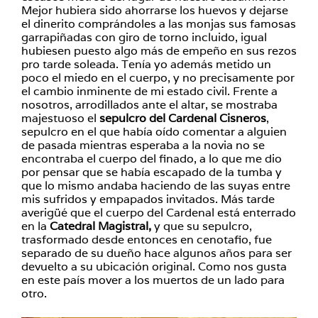
Mejor hubiera sido ahorrarse los huevos y dejarse
el dinerito comprándoles a las monjas sus famosas
garrapiñadas con giro de torno incluido, igual
hubiesen puesto algo más de empeño en sus rezos
pro tarde soleada. Tenía yo además metido un
poco el miedo en el cuerpo, y no precisamente por
el cambio inminente de mi estado civil. Frente a
nosotros, arrodillados ante el altar, se mostraba
majestuoso el
sepulcro del Cardenal Cisneros
,
sepulcro en el que había oído comentar a alguien
de pasada mientras esperaba a la novia no se
encontraba el cuerpo del finado, a lo que me dio
por pensar que se había escapado de la tumba y
que lo mismo andaba haciendo de las suyas entre
mis sufridos y empapados invitados. Más tarde
averigüé que el cuerpo del Cardenal está enterrado
en la
Catedral Magistral,
y que su sepulcro,
trasformado desde entonces en cenotafio, fue
separado de su dueño hace algunos años para ser
devuelto a su ubicación original. Como nos gusta
en este país mover a los muertos de un lado para
otro.