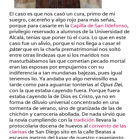
El caso es que nos casó un cura, primo de mi
suegro, cacereño y algo rojo para más señas,
porque para casarte en la
Capilla de San Ildefonso
,
privilegio reservado a alumnos de la Universidad de
Alcalá, tenías que poner tú el cura. Lo que en este
caso fue un alivio, porque si nos llega a casar el
páter
que en la charla prematrimonial nos soltó
entre otras lindezas que si los maridos nos
masturbábamos las que cometían pecado mortal
eran las esposas por empujarnos con su
indiferencia a tan mundanas bajezas, pues igual
tenemos lío. Ya andaba yo algo nerviosillo esa
tarde como para aguantar tonterías al
Opus Dei
,
con la que estaba cayendo fuera. Porque fuera
estaba cayendo la de Dios es Cristo, ya no en
forma de diluvio universal concentrado en una
tormenta de verano, sino de granizada de las de
chichón y carrocería abollada. De nada sirvió que
la novia cumpliendo con la
tradición
llevara la
protocolaria docena de huevos al
convento de las
clarisas
de San Diego sito en la calle Beatas a
escasos metros del lugar de nuestro casamiento.