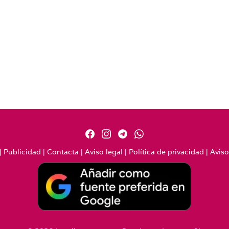
|
Publicidad
|
Contacta
|
Aviso legal
|
Política de privacidad
|
Aviso