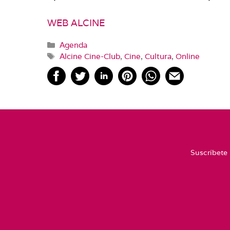
WEB ALCINE
Categorías
Agenda
Etiquetas
Alcine Cine-Club
,
Cine
,
Cultura
,
Online
Suscríbete