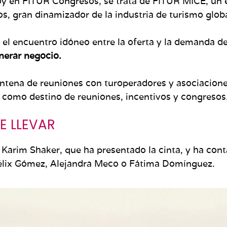
oy en FITUR Congresos, se trata de FITUR MICE, un 
os, gran dinamizador de la industria de turismo glob
l encuentro idóneo entre la oferta y la demanda de
enerar negocio.
intena de reuniones con turoperadores y asociacion
 como destino de reuniones, incentivos y congresos
E LLEVAR
or Karim Shaker, que ha presentado la cinta, y ha c
Félix Gómez, Alejandra Meco o Fátima Domínguez.