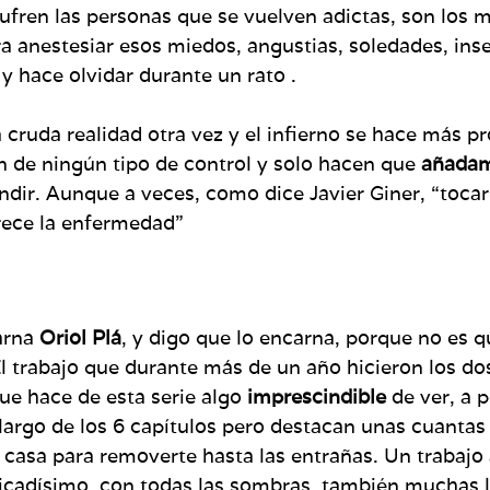
ufren las personas que se vuelven adictas, son los
a anestesiar esos miedos, angustias, soledades, ins
y hace olvidar durante un rato .
la cruda realidad otra vez y el infierno se hace más
n de ningún tipo de control y solo hacen que
añada
dir. Aunque a veces, como dice Javier Giner, “tocar 
arece la enfermedad”
carna
Oriol Plá
, y digo que lo encarna, porque no es q
El trabajo que durante más de un año hicieron los do
que hace de esta serie algo
imprescindible
de ver, a p
 largo de los 6 capítulos pero destacan unas cuanta
 casa para removerte hasta las entrañas. Un trabajo 
icadísimo, con todas las sombras, también muchas l