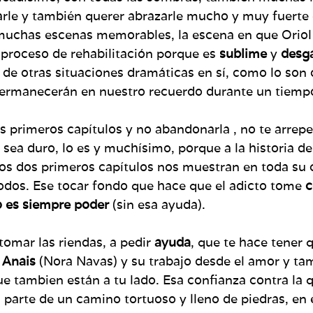
iarle y también querer abrazarle mucho y muy fuert
muchas escenas memorables, la escena en que Oriol 
 proceso de rehabilitación porque es
sublime
y
desg
 de otras situaciones dramáticas en sí, como lo son 
ermanecerán en nuestro recuerdo durante un tiemp
 primeros capítulos y no abandonarla , no te arrepent
sea duro, lo es y muchísimo, porque a la historia de 
 los dos primeros capítulos nos muestran en toda su
odos. Ese tocar fondo que hace que el adicto tome
c
 es siempre poder
(sin esa ayuda).
tomar las riendas, a pedir
ayuda
, que te hace tener 
e
Anais
(Nora Navas) y su trabajo desde el amor y tam
 tambien están a tu lado. Esa confianza contra la q
 parte de un camino tortuoso y lleno de piedras, en