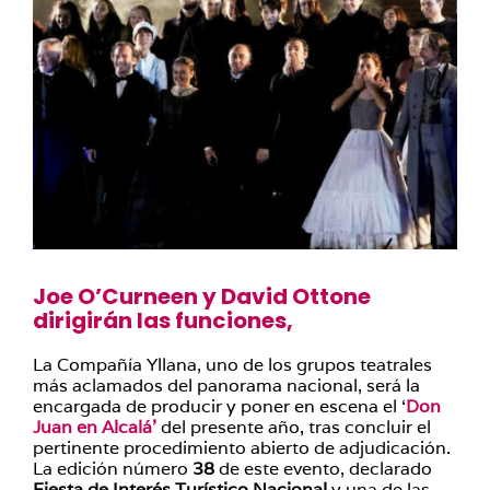
Joe O’Curneen y David Ottone
dirigirán las funciones,
La Compañía Yllana, uno de los grupos teatrales
más aclamados del panorama nacional, será la
encargada de producir y poner en escena el ‘
Don
Juan en Alcalá’
del presente año, tras concluir el
pertinente procedimiento abierto de adjudicación.
La edición número
38
de este evento, declarado
Fiesta de Interés Turístico Nacional
y una de las