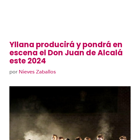
Yllana producirá y pondrá en
escena el Don Juan de Alcalá
este 2024
por
Nieves Zaballos