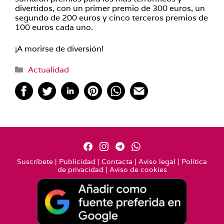
divertidos, con un primer premio de 300 euros, un
segundo de 200 euros y cinco terceros premios de
100 euros cada uno.
¡A morirse de diversión!
Categorías
Actualidad
Suscríbete
|
Publicidad
|
Contacta
|
Aviso legal
|
Política
de privacidad
|
Aviso de cookies