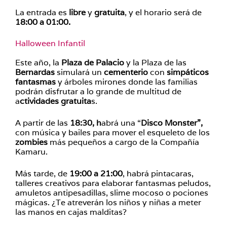
La entrada es
libre
y
gratuita
, y el horario será de
18:00 a 01:00.
Halloween Infantil
Este año, la
Plaza de Palacio
y la Plaza de las
Bernardas
simulará un
cementerio
con
simpáticos
fantasmas
y árboles mirones donde las familias
podrán disfrutar a lo grande de multitud de
a
ctividades gratuita
s.
A partir de las
18:30, h
abrá una “
Disco Monster”,
con música y bailes para mover el esqueleto de los
zombies
más pequeños a cargo de la Compañía
Kamaru.
Más tarde, de
19:00 a 21:00
, habrá pintacaras,
talleres creativos para elaborar fantasmas peludos,
amuletos antipesadillas, slime mocoso o pociones
mágicas. ¿Te atreverán los niños y niñas a meter
las manos en cajas malditas?