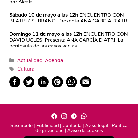
por Alcalá
Sábado 10 de mayo a las 12h
ENCUENTRO CON
BEATRIZ SERRANO. Presenta ANA GARCÍA D’ATRI
Domingo 11 de mayo a las 12h
ENCUENTRO CON
DAVID UCLÉS. Presenta ANA GARCÍA D’ATRI. La
península de las casas vacías
Categorías
Actualidad
,
Agenda
Etiquetas
Cultura
Suscríbete
|
Publicidad
|
Contacta
|
Aviso legal
|
Política
de privacidad
|
Aviso de cookies