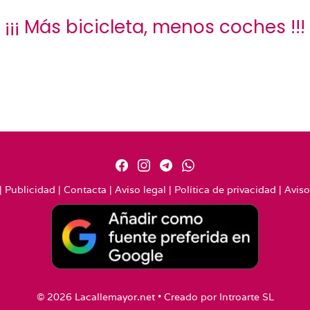
¡¡¡ Más bicicleta, menos coches !!!
|
Publicidad
|
Contacta
|
Aviso legal
|
Política de privacidad
|
Aviso
© 2026 Lacallemayor.net • Creado por
Introarte SL