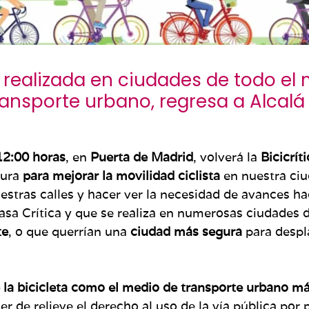
va realizada en ciudades de todo el
ansporte urbano, regresa a Alcalá
12:00 horas
, en
Puerta de Madrid
, volverá la
Bicicrít
tura
para mejorar la movilidad ciclista
en nuestra ciud
nuestras calles y hacer ver la necesidad de avances ha
 Crítica y que se realiza en numerosas ciudades de
te
, o que querrían una
ciudad más segura
para despl
e la bicicleta como el medio de transporte urbano más
er de relieve el derecho al uso de la vía pública por