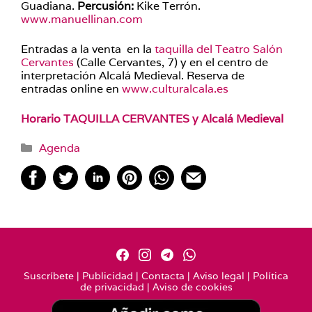
Guadiana.
Percusión:
Kike Terrón.
www.manuellinan.com
Entradas a la venta en la
taquilla del Teatro Salón
Cervantes
(Calle Cervantes, 7) y en el centro de
interpretación Alcalá Medieval. Reserva de
entradas online en
www.culturalcala.es
Horario TAQUILLA CERVANTES y Alcalá Medieval
Categorías
Agenda
Suscríbete
|
Publicidad
|
Contacta
|
Aviso legal
|
Política
de privacidad
|
Aviso de cookies