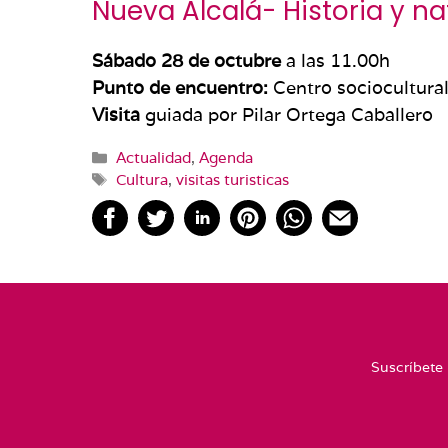
Nueva Alcalá- Historia y na
Sábado 28 de octubre
a las 11.00h
Punto de encuentro:
Centro sociocultura
Visita
guiada por Pilar Ortega Caballero
Categorías
Actualidad
,
Agenda
Etiquetas
Cultura
,
visitas turisticas
Suscríbete