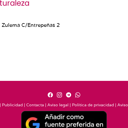
turaleza
l Zulema C/Entrepeñas 2
|
Publicidad
|
Contacta
|
Aviso legal
|
Política de privacidad
|
Aviso