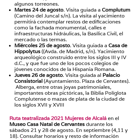
algunos torreones.
Martes 24 de agosto
. Visita guiada a
Complutum
(Camino del Juncal s/n). La visita al yacimiento
permitirá contemplar restos de edificaciones
como la fachada monumental, calles e
infraestructuras hidráulicas, la Basílica Civil, el
mercado o las termas.
Miércoles 25 de agosto
. Visita guiada a
Casa de
Hippolytus
((Avda. de Madrid, s/n). Yacimiento
arqueológico construido entre los siglos III y IV
d.C., y que fue uno de los pocos colegios de
jóvenes conocidos de la Hispania Romana.
Jueves 26 de agosto
. Visita guiada al
Palacio
Consistorial
(Ayuntamiento. Plaza de Cervantes).
Alberga, entre otras joyas patrimoniales,
importantes obras pictóricas, la Biblia Políglota
Complutense o mazas de plata de la ciudad de
los siglos XVII y XVIII
Ruta teatralizada 2021 Mujeres de Alcalá
en el
Museo Casa Natal de Cervantes
durante los
sábados 21 y 28 de agosto. En septiembre (4,11 y
18). Consultar horarios y resto de información