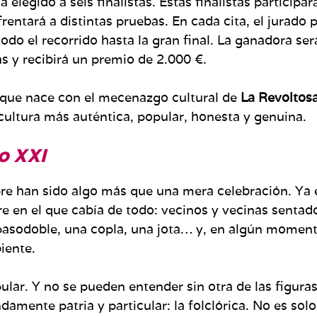
a elegido a seis finalistas. Estas finalistas particip
entará a distintas pruebas. En cada cita, el jurado 
odo el recorrido hasta la gran final. La ganadora ser
s y recibirá un premio de 2.000 €.
que nace con el mecenazgo cultural de
La Revoltos
a cultura más auténtica, popular, honesta y genuina.
lo XXI
mpre han sido algo más que una mera celebración. Ya 
e en el que cabía de todo: vecinos y vecinas sentado
pasodoble, una copla, una jota… y, en algún momento
iente.
pular. Y no se pueden entender sin otra de las figu
damente patria y particular: la folclórica. No es sol