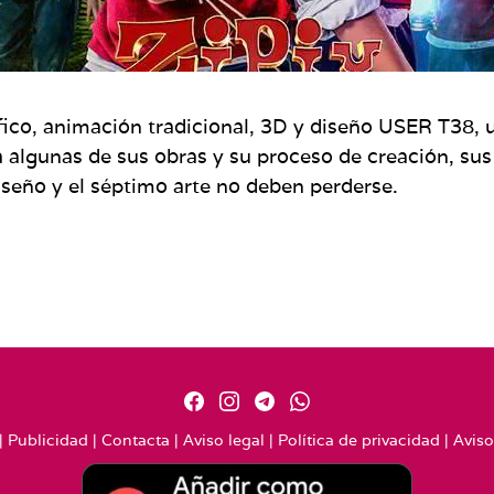
fico, animación tradicional, 3D y diseño USER T38, 
á algunas de sus obras y su proceso de creación, sus 
iseño y el séptimo arte no deben perderse.
|
Publicidad
|
Contacta
|
Aviso legal
|
Política de privacidad
|
Aviso