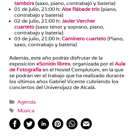
tambors
(saxo, piano, contrabajo y batería)
01 de julio, 21:00 h:
Abe Rábade trío
(piano,
contrabajo y batería)
02 de julio, 21:00 h:
Javier Vercher
cuarteto
(saxo tenor y soprano, piano,
contrabajo y batería)
03 de julio, 21:00 h:
Caminero cuarteto
(Piano,
saxo, contrabajo y batería)
Además, este año podrás disfrutar de la
exposición
«Sonido libre»
, organizada por el
Aula
de Fotografía
en el Hostel Complutum, en la que
se podrán ver el trabajo que ha realizado durante
los últimos años Gabriel Vicente cubriendo los
conciertos del Universijazz de Alcalá.
Categorías
Agenda
Etiquetas
Música