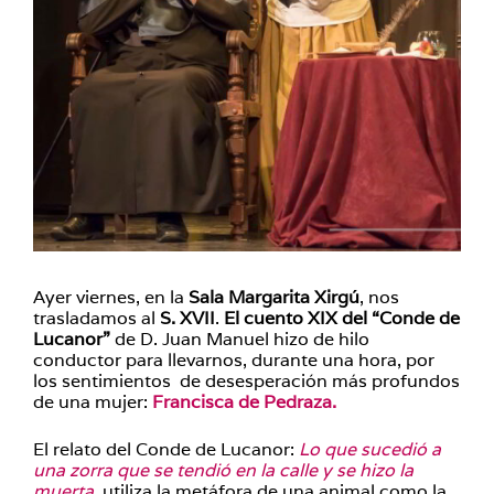
Ayer viernes, en la
Sala Margarita Xirgú
, nos
trasladamos al
S. XVII
.
El cuento XIX del “Conde de
Lucanor”
de D. Juan Manuel hizo de hilo
conductor para llevarnos, durante una hora, por
los sentimientos de desesperación más profundos
de una mujer:
Francisca de Pedraza.
El relato del Conde de Lucanor:
Lo que sucedió a
una zorra que se tendió en la calle y se hizo la
muerta,
utiliza la metáfora de una animal como la