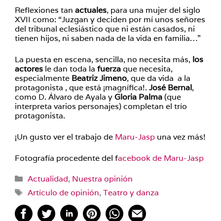
Reflexiones tan
actuales
, para una mujer del siglo
XVII como: “Juzgan y deciden por mí unos señores
del tribunal eclesiástico que ni están casados, ni
tienen hijos, ni saben nada de la vida en familia…”
La puesta en escena, sencilla, no necesita más,
los
actores
le dan toda la
fuerza
que necesita,
especialmente
Beatriz Jimeno
, que da vida a la
protagonista , que está ¡magnífica!.
José Bernal
,
como D. Álvaro de Ayala y
Gloria Palma
(que
interpreta varios personajes) completan el trío
protagonista.
¡Un gusto ver el trabajo de
Maru-Jasp
una vez más!
Fotografía procedente del f
acebook de Maru-Jasp
Categorías
Actualidad
,
Nuestra opinión
Etiquetas
Artículo de opinión
,
Teatro y danza