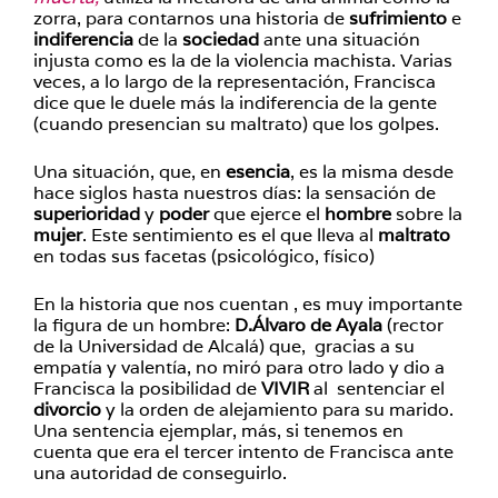
zorra, para contarnos una historia de
sufrimiento
e
indiferencia
de la
sociedad
ante una situación
injusta como es la de la violencia machista. Varias
veces, a lo largo de la representación, Francisca
dice que le duele más la indiferencia de la gente
(cuando presencian su maltrato) que los golpes.
Una situación, que, en
esencia
, es la misma desde
hace siglos hasta nuestros días: la sensación de
superioridad
y
poder
que ejerce el
hombre
sobre la
mujer
. Este sentimiento es el que lleva al
maltrato
en todas sus facetas (psicológico, físico)
En la historia que nos cuentan , es muy importante
la figura de un hombre:
D.Álvaro de Ayala
(rector
de la Universidad de Alcalá) que, gracias a su
empatía y valentía, no miró para otro lado y dio a
Francisca la posibilidad de
VIVIR
al sentenciar el
divorcio
y la orden de alejamiento para su marido.
Una sentencia ejemplar, más, si tenemos en
cuenta que era el tercer intento de Francisca ante
una autoridad de conseguirlo.