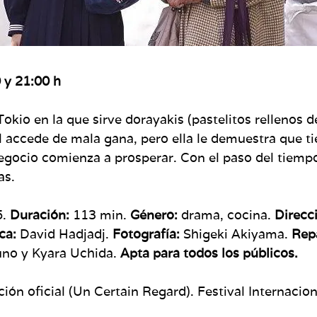
 y 21:00 h
okio en la que sirve dorayakis (pastelitos rellenos 
l accede de mala gana, pero ella le demuestra que ti
egocio comienza a prosperar. Con el paso del tiempo
as.
5.
Duración:
113 min.
Género:
drama, cocina.
Direcc
ca:
David Hadjadj.
Fotografía:
Shigeki Akiyama.
Rep
uno y Kyara Uchida.
Apta para todos los públicos.
ción oficial (Un Certain Regard). Festival Internacio