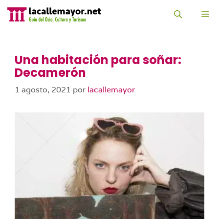
Saltar
al
M
contenido
Una habitación para soñar:
Decamerón
1 agosto, 2021
por
lacallemayor