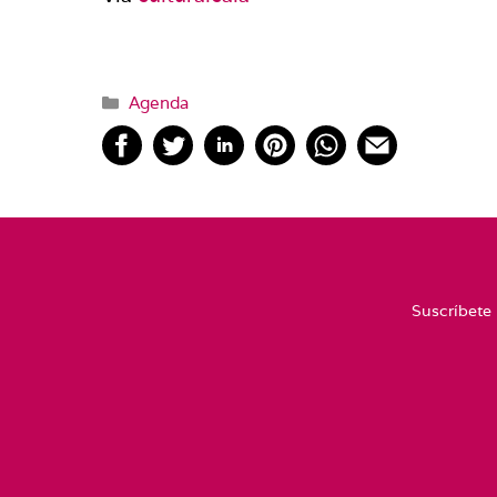
Categorías
Agenda
Suscríbete