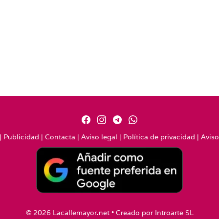
|
Publicidad
|
Contacta
|
Aviso legal
|
Política de privacidad
|
Aviso
© 2026 Lacallemayor.net • Creado por
Introarte SL