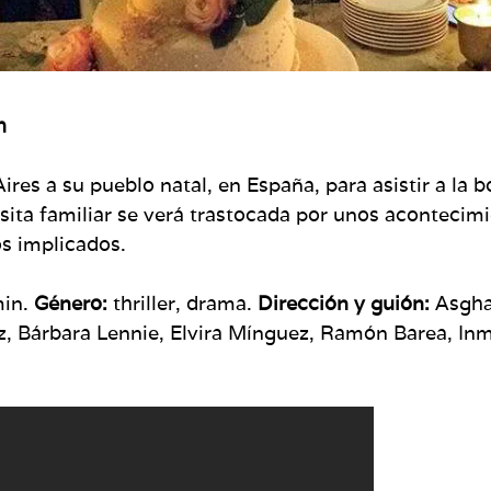
h
ires a su pueblo natal, en España, para asistir a la 
isita familiar se verá trastocada por unos acontecim
os implicados.
in.
Género:
thriller, drama.
Dirección y guión:
Asgha
, Bárbara Lennie, Elvira Mínguez, Ramón Barea, In