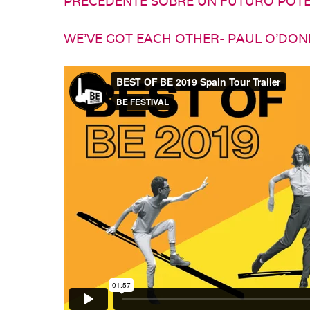
PRECEDENTE SOBRE UN FUTURO POTENC
WE’VE GOT EACH OTHER- PAUL O’DONN