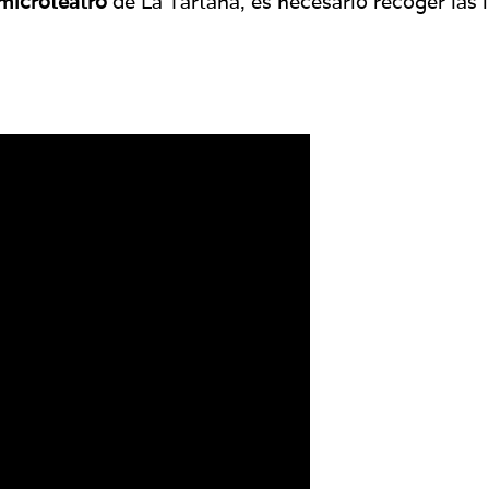
microteatro
de La Tartana, es necesario recoger las 