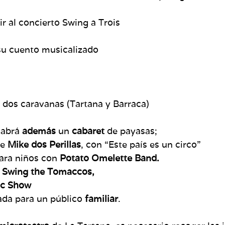
tir al concierto Swing a Trois
su cuento musicalizado
s dos caravanas (Tartana y Barraca)
 habrá
además
un
cabaret
de payasas;
de
Mike dos Perillas
, con “Este país es un circo”
ara niños con
Potato Omelette Band.
e
Swing the Tomaccos,
ic Show
ada para un público
familiar
.