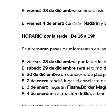
El
viernes 28 de diciembre
, se podrá asis
El
viernes 4 de enero
cerrarán
Nadarín
y 
HORARIO por la tarde : De 16 a 19h
Se alternarán pases de microteatro en la
El viernes
28 de diciembre
, por la tarde,
El sábado
29 de diciembre
será el turno 
El
30 de diciembre
un concierto de
jazz
p
El
2 de enero
tendrá lugar el concierto d
El
3 de enero
llegarán
Flash&Border Mag
El
4 de enero
una actuación de
Ska,
adapt