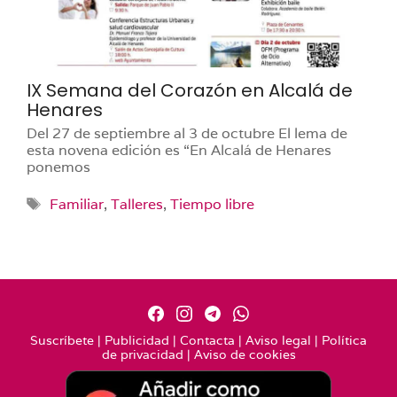
IX Semana del Corazón en Alcalá de
Henares
Del 27 de septiembre al 3 de octubre El lema de
esta novena edición es “En Alcalá de Henares
ponemos
Etiquetas
Familiar
,
Talleres
,
Tiempo libre
Suscríbete
|
Publicidad
|
Contacta
|
Aviso legal
|
Política
de privacidad
|
Aviso de cookies