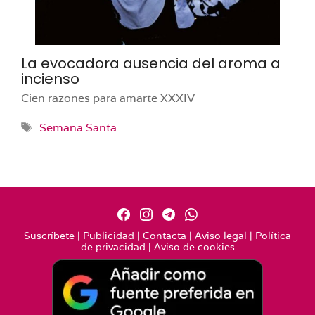
La evocadora ausencia del aroma a
incienso
Cien razones para amarte XXXIV
Etiquetas
Semana Santa
Suscríbete
|
Publicidad
|
Contacta
|
Aviso legal
|
Política
de privacidad
|
Aviso de cookies