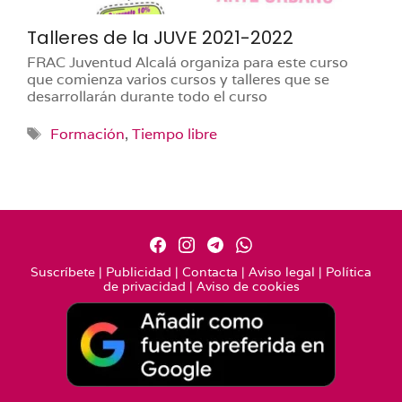
Talleres de la JUVE 2021-2022
FRAC Juventud Alcalá organiza para este curso
que comienza varios cursos y talleres que se
desarrollarán durante todo el curso
Etiquetas
Formación
,
Tiempo libre
Suscríbete
|
Publicidad
|
Contacta
|
Aviso legal
|
Política
de privacidad
|
Aviso de cookies