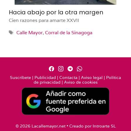
Hacia abajo por la otra margen
Cien razones para amarte XXVII
Etiquetas
Calle Mayor
,
Corral de la Sinagoga
Suscríbete
|
Publicidad
|
Contacta
|
Aviso legal
|
Política
de privacidad
|
Aviso de cookies
© 2026 Lacallemayor.net • Creado por
Introarte SL