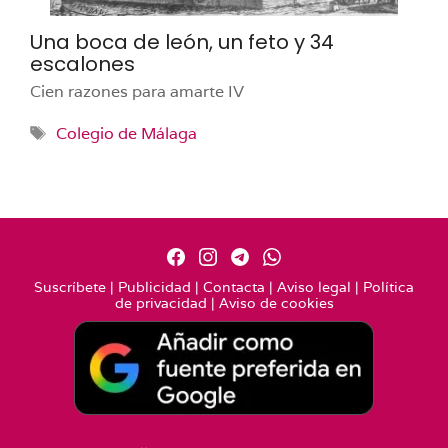
Una boca de león, un feto y 34
escalones
Cien razones para amarte IV
Etiquetas
Colegio de Málaga
Suscríbete
|
Publicidad
|
Contacta
|
Aviso legal
|
Política
de privacidad
|
Aviso de cookies