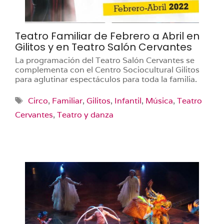
Teatro Familiar de Febrero a Abril en
Gilitos y en Teatro Salón Cervantes
La programación del Teatro Salón Cervantes se
complementa con el Centro Sociocultural Gilitos
para aglutinar espectáculos para toda la familia.
Etiquetas
Circo
,
Familiar
,
Gilitos
,
Infantil
,
Música
,
Teatro
Cervantes
,
Teatro y danza