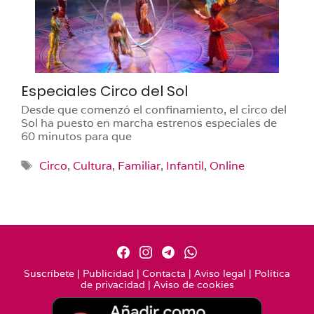
Especiales Circo del Sol
Desde que comenzó el confinamiento, el circo del
Sol ha puesto en marcha estrenos especiales de
60 minutos para que
Etiquetas
Circo
,
Cultura
,
Familiar
,
Infantil
,
Online
Suscríbete
|
Publicidad
|
Contacta
|
Aviso legal
|
Política
de privacidad
|
Aviso de cookies