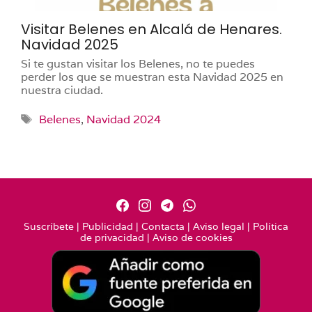
Visitar Belenes en Alcalá de Henares.
Navidad 2025
Si te gustan visitar los Belenes, no te puedes
perder los que se muestran esta Navidad 2025 en
nuestra ciudad.
Etiquetas
Belenes
,
Navidad 2024
Suscríbete
|
Publicidad
|
Contacta
|
Aviso legal
|
Política
de privacidad
|
Aviso de cookies