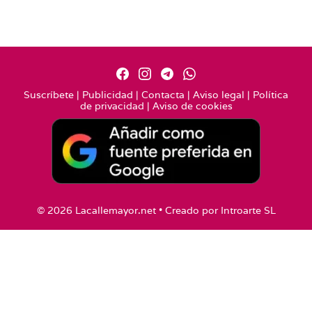
Suscríbete
|
Publicidad
|
Contacta
|
Aviso legal
|
Política
de privacidad
|
Aviso de cookies
© 2026 Lacallemayor.net • Creado por
Introarte SL