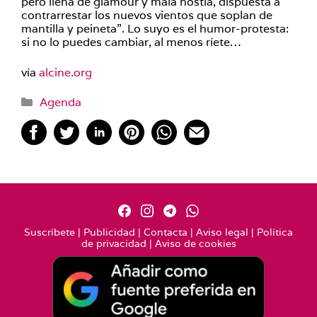
pero llena de glamour y mala hostia, dispuesta a
contrarrestar los nuevos vientos que soplan de
mantilla y peineta”. Lo suyo es el humor-protesta:
si no lo puedes cambiar, al menos ríete…
vía
alcine.org
Categorías
Agenda
Suscríbete
|
Publicidad
|
Contacta
|
Aviso legal
|
Política
de privacidad
|
Aviso de cookies