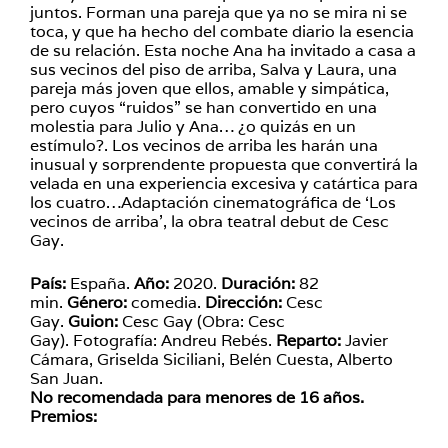
juntos. Forman una pareja que ya no se mira ni se
toca, y que ha hecho del combate diario la esencia
de su relación. Esta noche Ana ha invitado a casa a
sus vecinos del piso de arriba, Salva y Laura, una
pareja más joven que ellos, amable y simpática,
pero cuyos “ruidos” se han convertido en una
molestia para Julio y Ana… ¿o quizás en un
estímulo?. Los vecinos de arriba les harán una
inusual y sorprendente propuesta que convertirá la
velada en una experiencia excesiva y catártica para
los cuatro…Adaptación cinematográfica de ‘Los
vecinos de arriba’, la obra teatral debut de Cesc
Gay.
País:
España.
Año:
2020.
Duración:
82
min.
Género:
comedia.
Dirección:
Cesc
Gay.
Guion:
Cesc Gay (Obra: Cesc
Gay).
Fotografía:
Andreu Rebés.
Reparto:
Javier
Cámara, Griselda Siciliani, Belén Cuesta, Alberto
San Juan.
No recomendada para menores de 16 años.
Premios: