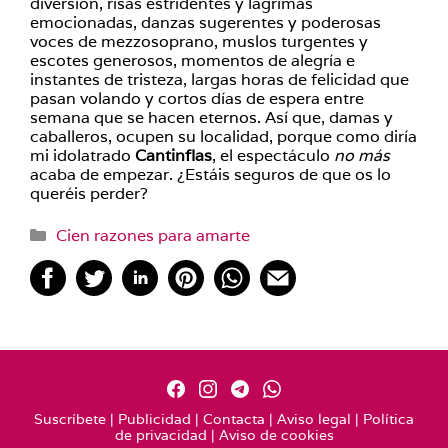
diversión, risas estridentes y lágrimas
emocionadas, danzas sugerentes y poderosas
voces de mezzosoprano, muslos turgentes y
escotes generosos, momentos de alegría e
instantes de tristeza, largas horas de felicidad que
pasan volando y cortos días de espera entre
semana que se hacen eternos. Así que, damas y
caballeros, ocupen su localidad, porque como diría
mi idolatrado
Cantinflas
, el espectáculo
no más
acaba de empezar. ¿Estáis seguros de que os lo
queréis perder?
Categorías
Cien razones para amarte
Suscríbete
|
Publicidad
|
Contacta
|
Aviso legal
|
Política
de privacidad
|
Aviso de cookies