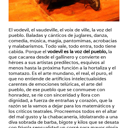
El vodevil, el vaudeville, el voix de ville, la voz del
pueblo. Baladas y cánticos de juglares, danza,
comedia, música, magia, pantomimas, acrobacias
y malabarismos. Todo vale, todo entra, todo tiene
cabida. Porque el
vodevil es la voz del pueblo,
la
que cacarea desde el gallinero y convierte en
héroes a sus artistas predilectos, esquivos al
menos hasta la próxima función a la hortaliza y el
tomatazo. Es el arte mundano, el real, el puro, el
que no entiende de artificios intelectualoides
carentes de emociones telúricas, el arte del
pueblo, de ese pueblo que se conmueve con
honradez, se ríe con sinceridad y llora con
dignidad, a fuerza de entrañas y corazón, que la
razón se la vamos a dejar para los matemáticos y
los críticos teatrales. Procreemos todos en el altar
del mal gusto y la chabacanería, idolatrando a una
diva sobrada de barba, bigote y kilos que se desata
con frívola sensualidad un corsé para mayor gloria