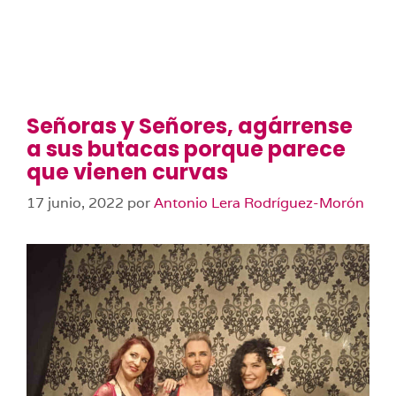
Señoras y Señores, agárrense
a sus butacas porque parece
que vienen curvas
17 junio, 2022
por
Antonio Lera Rodríguez-Morón