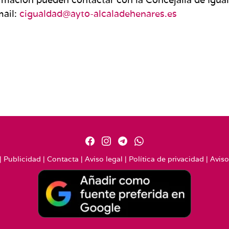
mail:
cigualdad@ayto-alcaladehenares.es
|
Publicidad
|
Contacta
|
Aviso legal
|
Política de privacidad
|
Aviso