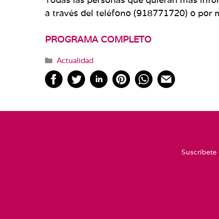
a través del teléfono (918771720) o por 
PROGRAMA COMPLETO
Categorías
Actualidad
Suscríbete