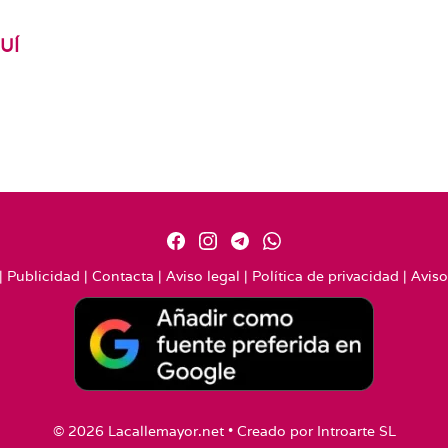
UÍ
|
Publicidad
|
Contacta
|
Aviso legal
|
Política de privacidad
|
Aviso
© 2026 Lacallemayor.net • Creado por
Introarte SL