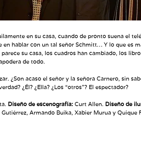
uilamente en su casa, cuando de pronto suena el tel
ste en hablar con un tal señor Schmitt… Y lo que es
arece su casa, los cuadros han cambiado, los libros
 apodera de todo.
r. ¿Son acaso el señor y la señora Carnero, sin sabe
verdad? ¿Él? ¿Ella? ¿Los “otros”? El espectador?
ta.
Diseño de escenografía:
Curt Allen.
Diseño de il
r Gutiérrez, Armando Buika, Xabier Murua y Quique 