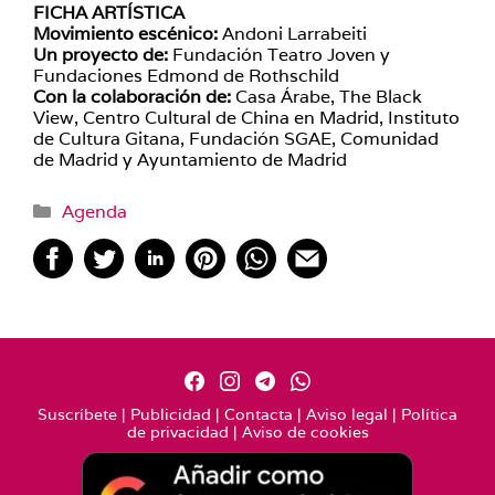
FICHA ARTÍSTICA
Movimiento escénico:
Andoni Larrabeiti
Un proyecto de:
Fundación Teatro Joven y
Fundaciones Edmond de Rothschild
Con la colaboración de:
Casa Árabe, The Black
View, Centro Cultural de China en Madrid, Instituto
de Cultura Gitana, Fundación SGAE, Comunidad
de Madrid y Ayuntamiento de Madrid
Categorías
Agenda
Suscríbete
|
Publicidad
|
Contacta
|
Aviso legal
|
Política
de privacidad
|
Aviso de cookies