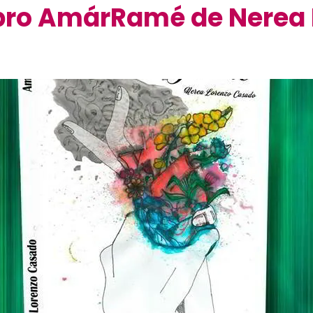
ibro AmárRamé de Nerea