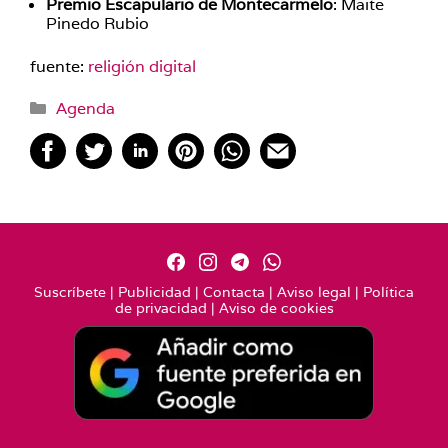
Premio Escapulario de Montecarmelo
: Maite
Pinedo Rubio
fuente:
religión digital
Categorías
Agenda
Suscríbete
|
Publicidad
|
Contacta
|
Aviso legal
|
Política
de privacidad
|
Aviso de cookies