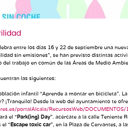
ilidad
ebra entre los días 16 y 22 de septiembre una nuev
idad sin emisiones”, se han previsto distintas activ
do del trabajo en común de las Áreas de Medio Ambie
uentran las siguientes:
población infantil “Aprende a montar en bicicleta”. La
r? ¡Tranquilo! Desde la web del ayuntamiento te ofr
nares.es/portalAlcala/RecursosWeb/DOCUMENTOS/
rá el “
Park(ing) Day
”. acércate a la calle Teniente R
 el “
Escape toxic car
”, en la Plaza de Cervantes, a l