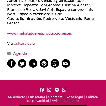
Autor:
Lars Norén.
Versión y dirección:
José
Martret.
Reparto:
Toni Acosta, Cristina Alcázar,
Francisco Boira y Javi Coll.
Espacio sonoro:
Luis
Ivars.
Espacio escénico:
Isis de
Coura.
Iluminación:
Pedro Vera.
Vestuario:
Berta
Graset.
www.malditatueresproducciones.es
Vía
culturalcala
Categorías
Agenda
Suscríbete
|
Publicidad
|
Contacta
|
Aviso legal
|
Política
de privacidad
|
Aviso de cookies