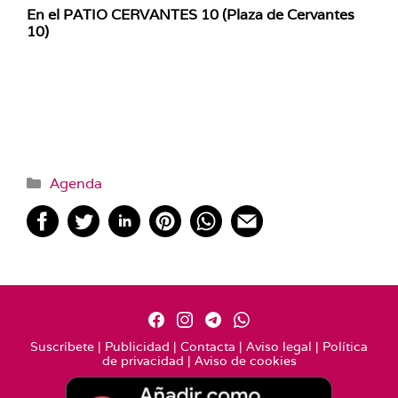
En el PATIO CERVANTES 10 (Plaza de Cervantes
10)
Categorías
Agenda
Suscríbete
|
Publicidad
|
Contacta
|
Aviso legal
|
Política
de privacidad
|
Aviso de cookies